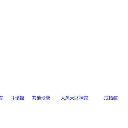
館
耳環館
其他珍寶
大黑天財神館
戒指館