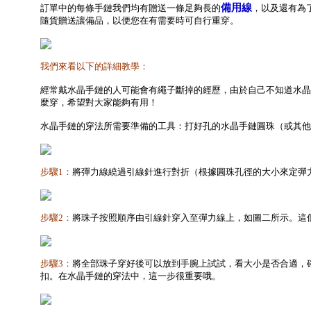
備用線
訂單中的每條手鏈我們均有贈送一條足夠長的
，以及還有為
隨貨贈送讓備品，以便您在有需要時可自行重穿。
我們來看以下的詳細教學：
經常戴水晶手鏈的人可能會有繩子斷掉的經歷，由於自己不知道水晶
麼穿，希望對大家能夠有用！
水晶手鏈的穿法所需要準備的工具：打好孔的水晶手鏈圓珠（或其他
步驟1：
將彈力線繞過引線針進行對折（根據圓珠孔徑的大小來定彈
步驟2：
將珠子按照順序由引線針穿入至彈力線上，如圖二所示。這
步驟3：
將全部珠子穿好後可以放到手腕上試試，看大小是否合適，
扣。在水晶手鏈的穿法中，這一步很重要哦。