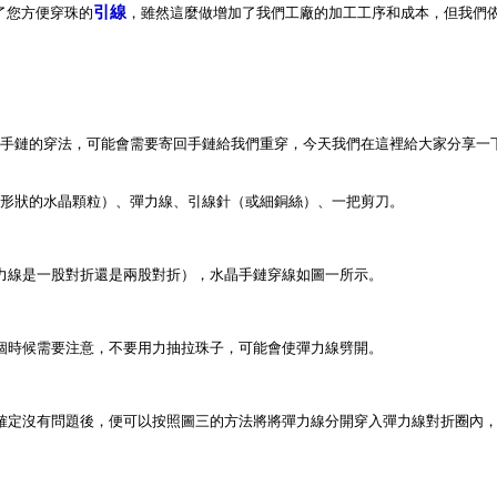
引線
了您方便穿珠的
，雖然這麼做增加了我們工廠的加工工序和成本，但我們
手鏈的穿法，可能會需要寄回手鏈給我們重穿，今天我們在這裡給大家分享一
形狀的水晶顆粒）、彈力線、引線針（或細銅絲）、一把剪刀。
力線是一股對折還是兩股對折），水晶手鏈穿線如圖一所示。
個時候需要注意，不要用力抽拉珠子，可能會使彈力線劈開。
確定沒有問題後，便可以按照圖三的方法將將彈力線分開穿入彈力線對折圈內