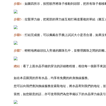
步驟4：
如圖四所示，按照順序將珠子移動到頭部，把所有珠子都移
步驟5：
拉緊彈力線，把尾部的彈力線互相打兩道重複的單結（圖五
步驟6：
打結完成後，可以佩戴在手腕上試試大小是否合適，如果沒有
步驟7：
輕輕地將線頭拉入旁邊的圓珠孔中，並整理圓珠之間的距離
總結：
看了上面水晶手鏈的穿法的詳細教程後，相信每一個新手來說
如在本店購買的所有水晶，均享有免費的終身換線服務。
您可以向我們查詢換線服務並索取地址，將水晶寄到我們的地址，
當然，如您願意的話，亦可使用我們為您準備以下的水晶彈力線及引