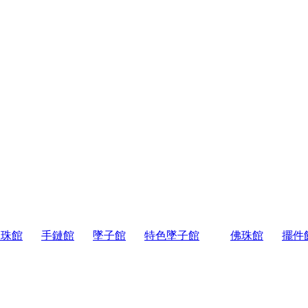
天珠館
手鏈館
墜子館
特色墜子館
佛珠館
擺件