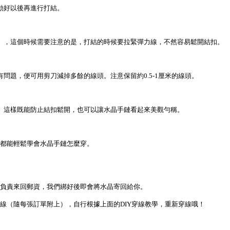
動好以後再進行打結。
），這個時候需要注意的是，打結的時候要拉緊彈力線，不然容易鬆開結扣。
問題，便可用剪刀減掉多餘的線頭。注意保留約0.5-1厘米的線頭。
。這樣既能防止結扣鬆開，也可以讓水晶手鏈看起來美觀勻稱。
都能輕鬆學會水晶手鏈怎麼穿。
並負責來回郵資，我們綁好後即會將水晶寄回給你。
線（隨每張訂單附上），自行根據上面的DIY穿線教學，重新穿線哦！