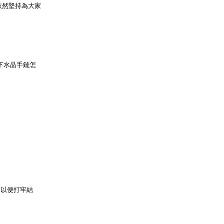
依然堅持為大家
下水晶手鏈怎
，以便打牢結