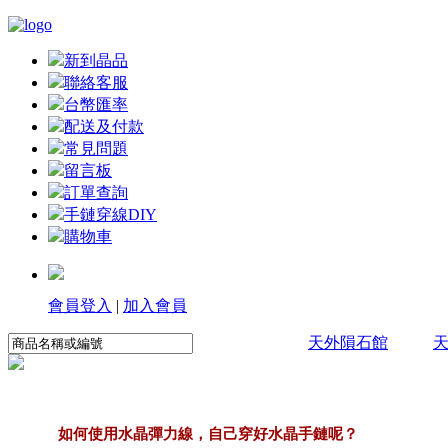
新到晶品
聯絡客服
台幣匯率
配送及付款
常見問題
留言板
訂單查詢
手鏈穿線DIY
購物車
會員登入
|
加入會員
天外隕石館
如何使用水晶彈力線，自己穿好水晶手鏈呢？