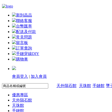
新到晶品
聯絡客服
台幣匯率
配送及付款
常見問題
留言板
訂單查詢
手鏈穿線DIY
購物車
會員登入
|
加入會員
天外隕石館
天珠館
手鏈館
墜
優惠專區
天外隕石館
天珠館
手鏈館