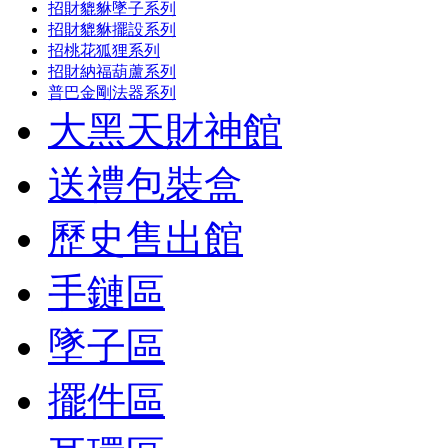
招財貔貅墜子系列
招財貔貅擺設系列
招桃花狐狸系列
招財納福葫蘆系列
普巴金剛法器系列
大黑天財神館
送禮包裝盒
歷史售出館
手鏈區
墜子區
擺件區