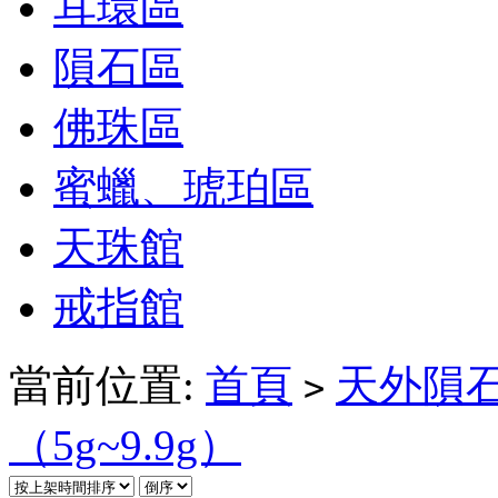
耳環區
隕石區
佛珠區
蜜蠟、琥珀區
天珠館
戒指館
當前位置:
首頁
天外隕
>
（5g~9.9g）