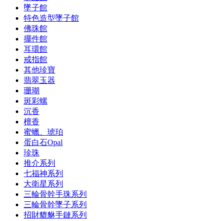
墜子館
特色造型墜子館
佛珠館
擺件館
耳環館
戒指館
其他珍寶
翡翠玉器
珊瑚
斑彩螺
沉香
檀香
蜜蠟、琥珀
蛋白石Opal
珍珠
推介系列
七福神系列
大衛星系列
三輪骨幹手珠系列
三輪骨幹墜子系列
招財貔貅手鏈系列