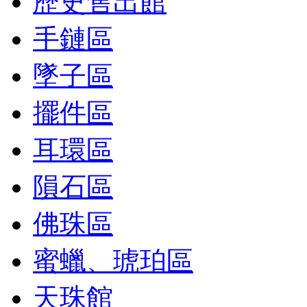
歷史售出館
手鏈區
墜子區
擺件區
耳環區
隕石區
佛珠區
蜜蠟、琥珀區
天珠館