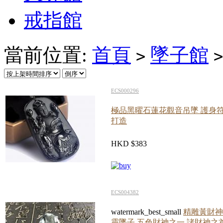
戒指館
當前位置:
首頁
墜子館
>
>
ECS000296
極品黑曜石蓮花觀音吊墜 護身符
打造
HKD $383
ECS004382
watermark_best_small
精雕黃財神
靈墜子 五色財神之一 諸財神之首