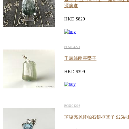
源廣進
HKD $829
ECS004271
千層綠幽靈墜子
HKD $399
ECS004206
頂級亮麗托帕石鑲框墜子 925純