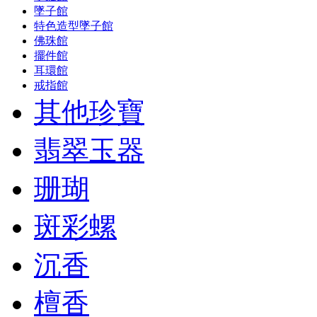
墜子館
特色造型墜子館
佛珠館
擺件館
耳環館
戒指館
其他珍寶
翡翠玉器
珊瑚
斑彩螺
沉香
檀香