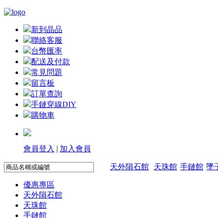
新到晶品
聯絡客服
台幣匯率
配送及付款
常見問題
留言板
訂單查詢
手鏈穿線DIY
購物車
會員登入
|
加入會員
天外隕石館
天珠館
手鏈館
墜
優惠專區
天外隕石館
天珠館
手鏈館